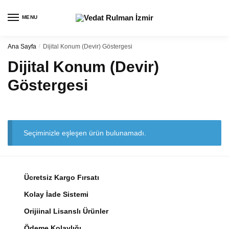
Navigasyon
Kaydırma
için
içeriği
MENU
kaydırma
Ana Sayfa
/
Dijital Konum (Devir) Göstergesi
Dijital Konum (Devir)
Göstergesi
Seçiminizle eşleşen ürün bulunamadı.
Ücretsiz Kargo Fırsatı
Kolay İade Sistemi
Orijiinal Lisanslı Ürünler
Ödeme Kolaylığı