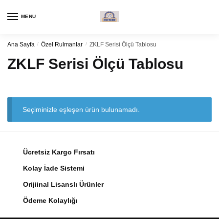
Navigasyon
Kaydırma
için
içeriği
MENU
kaydırma
Ana Sayfa
/
Özel Rulmanlar
/
ZKLF Serisi Ölçü Tablosu
ZKLF Serisi Ölçü Tablosu
Seçiminizle eşleşen ürün bulunamadı.
Ücretsiz Kargo Fırsatı
Kolay İade Sistemi
Orijiinal Lisanslı Ürünler
Ödeme Kolaylığı