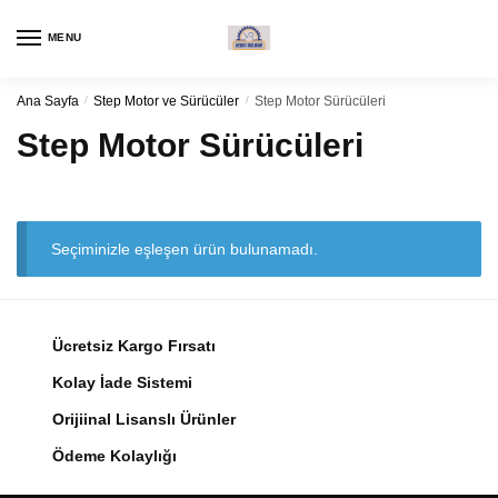
Navigasyon
Kaydırma
için
içeriği
MENU
kaydırma
Ana Sayfa
/
Step Motor ve Sürücüler
/
Step Motor Sürücüleri
Step Motor Sürücüleri
Seçiminizle eşleşen ürün bulunamadı.
Ücretsiz Kargo Fırsatı
Kolay İade Sistemi
Orijiinal Lisanslı Ürünler
Ödeme Kolaylığı