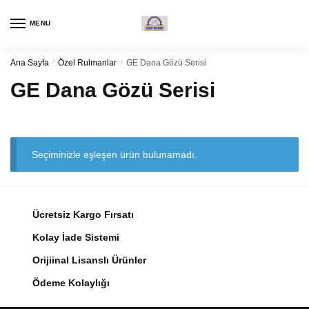
Navigasyon
Kaydırma
için
içeriği
MENU
kaydırma
Ana Sayfa
/
Özel Rulmanlar
/
GE Dana Gözü Serisi
GE Dana Gözü Serisi
Seçiminizle eşleşen ürün bulunamadı.
Ücretsiz Kargo Fırsatı
Kolay İade Sistemi
Orijiinal Lisanslı Ürünler
Ödeme Kolaylığı