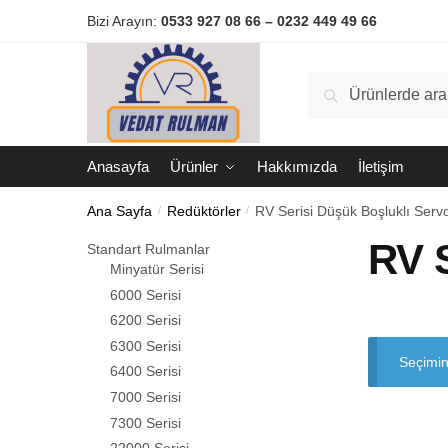
Navigasyon
Kaydırma
Bizi Arayın:
0533 927 08 66
–
0232 449 49 66
için
içeriği
kaydırma
Ara:
Ara
Anasayfa
Ürünler
Hakkımızda
İletişim
Ana Sayfa
/
Redüktörler
/
RV Serisi Düşük Boşluklı Serv
RV S
Standart Rulmanlar
Minyatür Serisi
6000 Serisi
6200 Serisi
6300 Serisi
Seçimin
6400 Serisi
7000 Serisi
7300 Serisi