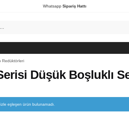
Whatsapp
Sipariş Hattı
o Redüktörleri
erisi Düşük Boşluklı S
izle eşleşen ürün bulunamadı.