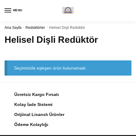
Navigasyon
Kaydırma
için
içeriği
MENU
kaydırma
Ana Sayfa
/
Redüktörler
/
Helisel Dişli Redüktör
Helisel Dişli Redüktör
Seçiminizle eşleşen ürün bulunamadı.
Ücretsiz Kargo Fırsatı
Kolay İade Sistemi
Orijiinal Lisanslı Ürünler
Ödeme Kolaylığı