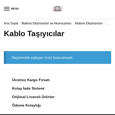
Navigasyon
Kaydırma
için
içeriği
MENU
kaydırma
Ana Sayfa
/
Makina Ekipmanları ve Aksesuarları
/
Makine Ekipmanları
/
Kablo 
Kablo Taşıyıcılar
Seçiminizle eşleşen ürün bulunamadı.
Ücretsiz Kargo Fırsatı
Kolay İade Sistemi
Orijiinal Lisanslı Ürünler
Ödeme Kolaylığı