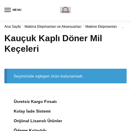
Navigasyon
Kaydırma
için
içeriği
MENU
kaydırma
Ana Sayfa
/
Makina Ekipmanları ve Aksesuarları
/
Makine Ekipmanları
/
Kauçuk
Kauçuk Kaplı Döner Mil
Keçeleri
Seçiminizle eşleşen ürün bulunamadı.
Ücretsiz Kargo Fırsatı
Kolay İade Sistemi
Orijiinal Lisanslı Ürünler
Ödeme Kolaylığı