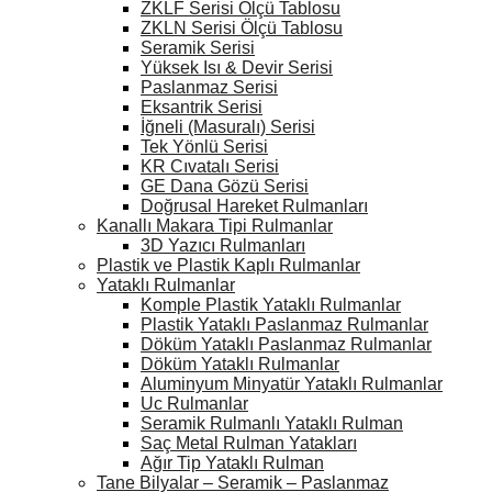
ZKLF Serisi Ölçü Tablosu
ZKLN Serisi Ölçü Tablosu
Seramik Serisi
Yüksek Isı & Devir Serisi
Paslanmaz Serisi
Eksantrik Serisi
İğneli (Masuralı) Serisi
Tek Yönlü Serisi
KR Cıvatalı Serisi
GE Dana Gözü Serisi
Doğrusal Hareket Rulmanları
Kanallı Makara Tipi Rulmanlar
3D Yazıcı Rulmanları
Plastik ve Plastik Kaplı Rulmanlar
Yataklı Rulmanlar
Komple Plastik Yataklı Rulmanlar
Plastik Yataklı Paslanmaz Rulmanlar
Döküm Yataklı Paslanmaz Rulmanlar
Döküm Yataklı Rulmanlar
Aluminyum Minyatür Yataklı Rulmanlar
Uc Rulmanlar
Seramik Rulmanlı Yataklı Rulman
Saç Metal Rulman Yatakları
Ağır Tip Yataklı Rulman
Tane Bilyalar – Seramik – Paslanmaz