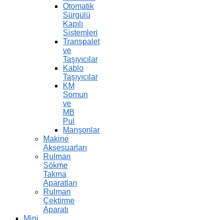
Otomatik
Sürgülü
Kapılı
Sistemleri
Transpalet
ve
Taşıyıcılar
Kablo
Taşıyıcılar
KM
Somun
ve
MB
Pul
Manşonlar
Makine
Aksesuarları
Rulman
Sökme
Takma
Aparatları
Rulman
Çektirme
Aparatı
Mini