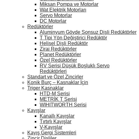
Miksan Pompa ve Motorlar
Wat Elektrik Motorları
Servo Motorlar
DC Motorlar
Redüktörler
Aluminyum Gövde Sonsuz Dişli Redüktörler
T Tipi Yön Değiştirici Redüktör
Helisel Dişli Redüktör
Zirai Redüktörler
Planet Redüktörler
Özel Redüktörler
RV Serisi Düşük Boşluklı Servo
Redüktörleri
Standart ve Özel Zincirler
Konik Burç – Kasnaklar İçin
Triger Kasnaklar
HTD-M Serisi
METRİK T Serisi
WIHITWORTH Serisi
Kayışlar
Kanallı Kayışlar
Tırtırlı Kayışlar
V-Kayışlar
Kayış Gergi Sistemleri
Zincir Dişliler