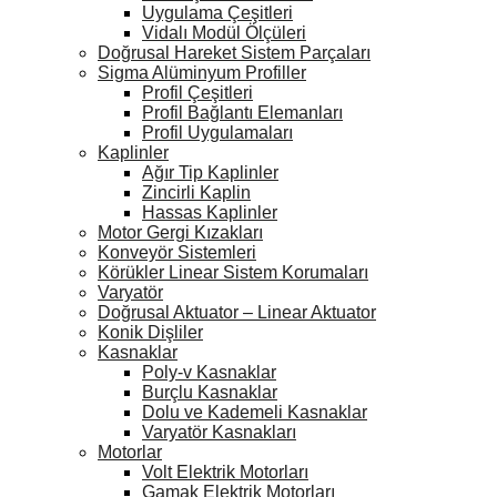
Uygulama Çeşitleri
Vidalı Modül Ölçüleri
Doğrusal Hareket Sistem Parçaları
Sigma Alüminyum Profiller
Profil Çeşitleri
Profil Bağlantı Elemanları
Profil Uygulamaları
Kaplinler
Ağır Tip Kaplinler
Zincirli Kaplin
Hassas Kaplinler
Motor Gergi Kızakları
Konveyör Sistemleri
Körükler Linear Sistem Korumaları
Varyatör
Doğrusal Aktuator – Linear Aktuator
Konik Dişliler
Kasnaklar
Poly-v Kasnaklar
Burçlu Kasnaklar
Dolu ve Kademeli Kasnaklar
Varyatör Kasnakları
Motorlar
Volt Elektrik Motorları
Gamak Elektrik Motorları