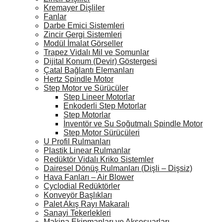
Kremayer Dişliler
Fanlar
Darbe Emici Sistemleri
Zincir Gergi Sistemleri
Modül İmalat Görseller
Trapez Vidalı Mil ve Somunlar
Dijital Konum (Devir) Göstergesi
Çatal Bağlantı Elemanları
Hertz Spindle Motor
Step Motor ve Sürücüler
Step Lineer Motorlar
Enkoderli Step Motorlar
Step Motorlar
İnventör ve Su Soğutmalı Spindle Motor
Step Motor Sürücüleri
U Profil Rulmanları
Plastik Linear Rulmanlar
Redüktör Vidalı Kriko Sistemler
Dairesel Dönüş Rulmanları (Dişli – Dişsiz)
Hava Fanları – Air Blower
Cyclodial Redüktörler
Konveyör Başlıkları
Palet Akış Rayı Makaralı
Sanayi Tekerlekleri
Makina Ekipmanları ve Aksesuarları