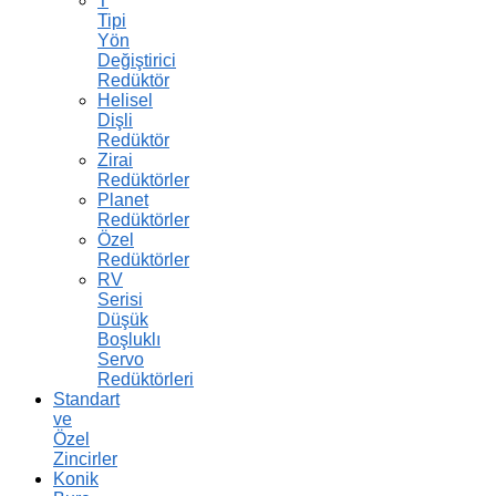
T
Tipi
Yön
Değiştirici
Redüktör
Helisel
Dişli
Redüktör
Zirai
Redüktörler
Planet
Redüktörler
Özel
Redüktörler
RV
Serisi
Düşük
Boşluklı
Servo
Redüktörleri
Standart
ve
Özel
Zincirler
Konik