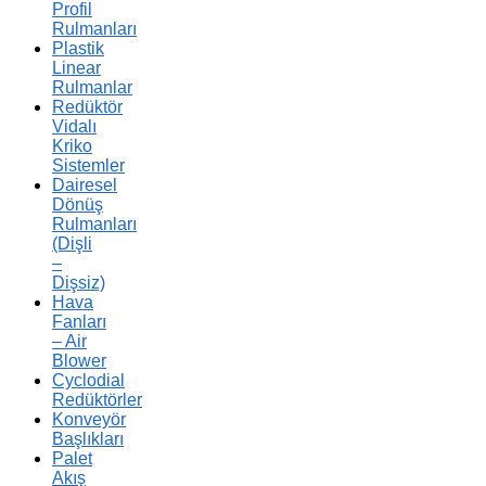
Profil
Rulmanları
Plastik
Linear
Rulmanlar
Redüktör
Vidalı
Kriko
Sistemler
Dairesel
Dönüş
Rulmanları
(Dişli
–
Dişsiz)
Hava
Fanları
– Air
Blower
Cyclodial
Redüktörler
Konveyör
Başlıkları
Palet
Akış