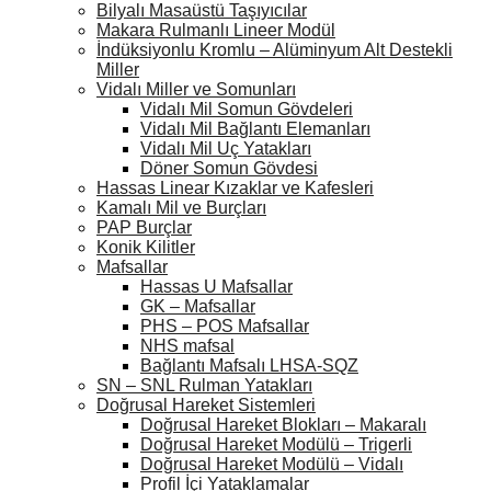
Bilyalı Masaüstü Taşıyıcılar
Makara Rulmanlı Lineer Modül
İndüksiyonlu Kromlu – Alüminyum Alt Destekli
Miller
Vidalı Miller ve Somunları
Vidalı Mil Somun Gövdeleri
Vidalı Mil Bağlantı Elemanları
Vidalı Mil Uç Yatakları
Döner Somun Gövdesi
Hassas Linear Kızaklar ve Kafesleri
Kamalı Mil ve Burçları
PAP Burçlar
Konik Kilitler
Mafsallar
Hassas U Mafsallar
GK – Mafsallar
PHS – POS Mafsallar
NHS mafsal
Bağlantı Mafsalı LHSA-SQZ
SN – SNL Rulman Yatakları
Doğrusal Hareket Sistemleri
Doğrusal Hareket Blokları – Makaralı
Doğrusal Hareket Modülü – Trigerli
Doğrusal Hareket Modülü – Vidalı
Profil İçi Yataklamalar