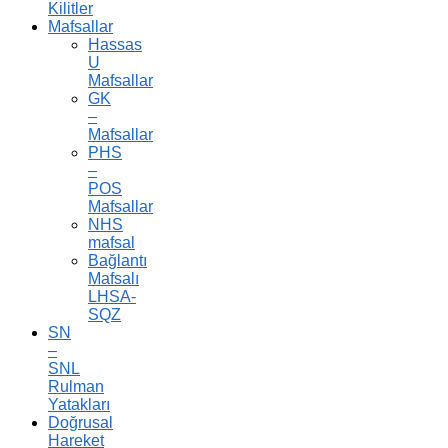
Kilitler
Mafsallar
Hassas
U
Mafsallar
GK
–
Mafsallar
PHS
–
POS
Mafsallar
NHS
mafsal
Bağlantı
Mafsalı
LHSA-
SQZ
SN
–
SNL
Rulman
Yatakları
Doğrusal
Hareket