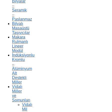
Bilyalar
–
Seramik
–
Paslanmaz
Bilyalı
Masaüstü
Taşıyıcılar
Makara
Rulmanlı
Lineer
Modül
İndüksiyonlu
Kromlu
–
Alüminyum
Alt
Destekli
Miller
Vidalı
Miller
ve
Somunları
Vidalı
Mil