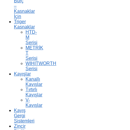
Burç
–
Kasnaklar
İçin
Triger
Kasnaklar
HTD-
M
Serisi
METRİK
T
Serisi
WIHITWORTH
Serisi
Kayışlar
Kanallı
Kayışlar
Tırtırlı
Kayışlar
V-
Kayışlar
Kayış
Gergi
Sistemleri
Zincir