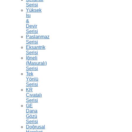
Serisi
Yüksek
Isı
&
Devir
Serisi
Paslanmaz
Serisi
Eksantrik
Serisi
İğneli
(Masuralı)
Serisi
Tek
Yönlü
Serisi
KR
Cıvatalı
Serisi
GE
Dana
Gözü
Serisi
Doğrusal