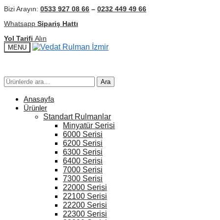
Navigasyon
Kaydırma
Bizi Arayın:
0533 927 08 66
–
0232 449 49 66
için
içeriği
Whatsapp
Sipariş Hattı
kaydırma
Yol Tarifi
Alın
MENU
Ara:
Ara:
Ara
Ara
Anasayfa
Ürünler
Standart Rulmanlar
Minyatür Serisi
6000 Serisi
6200 Serisi
6300 Serisi
6400 Serisi
7000 Serisi
7300 Serisi
22000 Serisi
22100 Serisi
22200 Serisi
22300 Serisi